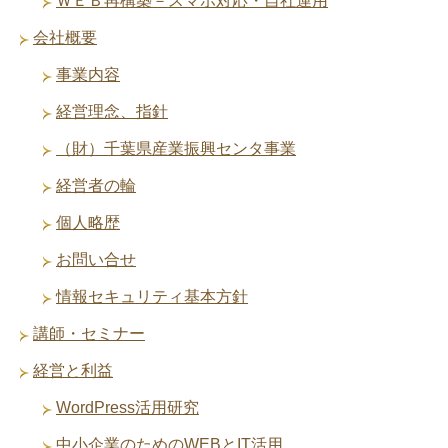
ＷＥＢ再構築－スマホ対応・自社運用
会社概要
事業内容
経営理念、指針
（財）千葉県産業振興センタ事業
経営者の輪
個人略歴
お問い合せ
情報セキュリティ基本方針
講師・セミナー
経営と利益
WordPress活用研究
中小企業のためのWEBとIT活用