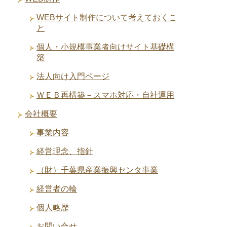
WEBサイト制作について考えておくこ
と
個人・小規模事業者向けサイト基礎構
築
法人向け入門ページ
ＷＥＢ再構築－スマホ対応・自社運用
会社概要
事業内容
経営理念、指針
（財）千葉県産業振興センタ事業
経営者の輪
個人略歴
お問い合せ