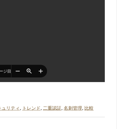
キュリティ
,
トレンド
,
二重認証
,
名刺管理
,
比較