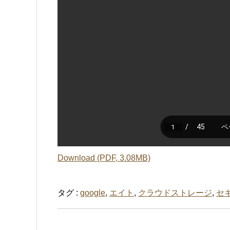
Download (PDF, 3.08MB)
タグ :
google
,
エイト
,
クラウドストレージ
,
セ