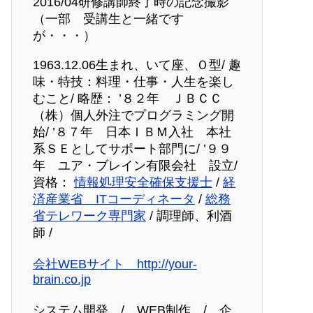
2016/04研修講師終了時の記念撮影
（一部 受講生と一緒です
が・・・）
1963.12.06生まれ、いて座、Ｏ型/ 趣
味・特技：料理・仕事・人生を楽し
むこと/ 略歴： ’８２年 ＪＢＣＣ
（株）個人外注でプログラミング開
始/ ’８７年 日本ＩＢＭ入社 本社
系ＳＥとしてサポート部門に/ ’９９
年 ユア・ブレイン有限会社 設立/
資格：
情報処理安全確保支援士
/
経
済産業省 ITコーディネータ
/
総務
省テレワーク専門家
/ 調理師、利酒
師 /
会社WEBサイト http://your-
brain.co.jp
システム開発 / WEB制作 / 企