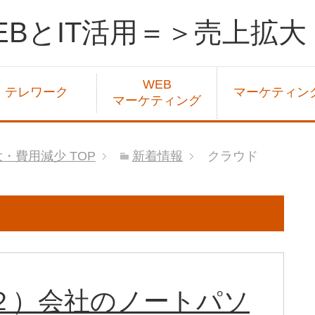
BとIT活用＝＞売上拡
WEB
テレワーク
マーケティン
マーケティング
大・費用減少
TOP
新着情報
クラウド
２）会社のノートパソ