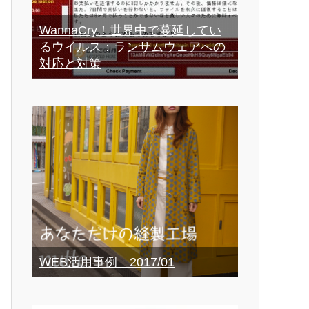
WannaCry！世界中で蔓延してい
るウイルス：ランサムウェアへの
対応と対策
WEB活用事例 2017/01