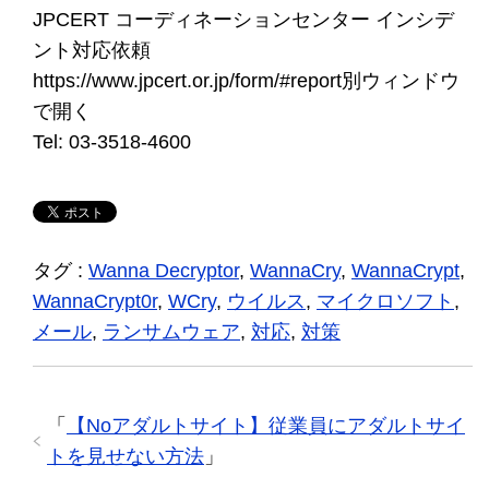
JPCERT コーディネーションセンター インシデ
ント対応依頼
https://www.jpcert.or.jp/form/#report別ウィンドウ
で開く
Tel: 03-3518-4600
タグ :
Wanna Decryptor
,
WannaCry
,
WannaCrypt
,
WannaCrypt0r
,
WCry
,
ウイルス
,
マイクロソフト
,
メール
,
ランサムウェア
,
対応
,
対策
「
【Noアダルトサイト】従業員にアダルトサイ
トを見せない方法
」