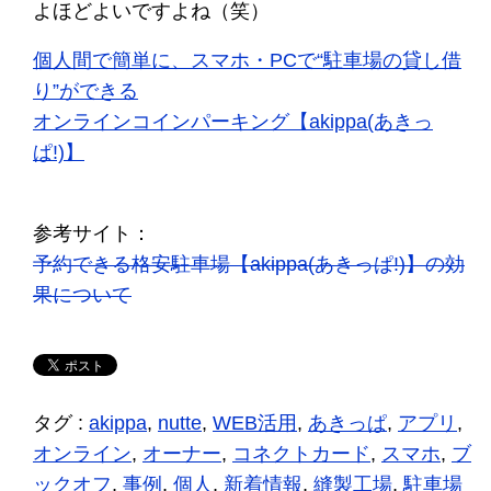
よほどよいですよね（笑）
個人間で簡単に、スマホ・PCで“駐車場の貸し借
り”ができる
オンラインコインパーキング【akippa(あきっ
ぱ!)】
参考サイト：
予約できる格安駐車場【akippa(あきっぱ!)】の効
果について
タグ :
akippa
,
nutte
,
WEB活用
,
あきっぱ
,
アプリ
,
オンライン
,
オーナー
,
コネクトカード
,
スマホ
,
ブ
ックオフ
,
事例
,
個人
,
新着情報
,
縫製工場
,
駐車場