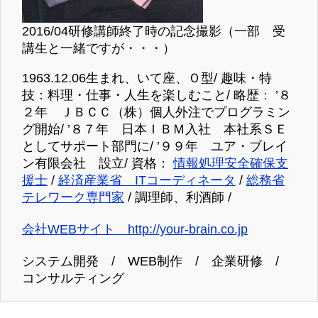
2016/04研修講師終了時の記念撮影（一部 受
講生と一緒ですが・・・）
1963.12.06生まれ、いて座、Ｏ型/ 趣味・特
技：料理・仕事・人生を楽しむこと/ 略歴： ’８
２年 ＪＢＣＣ（株）個人外注でプログラミン
グ開始/ ’８７年 日本ＩＢＭ入社 本社系ＳＥ
としてサポート部門に/ ’９９年 ユア・ブレイ
ン有限会社 設立/ 資格：
情報処理安全確保支
援士
/
経済産業省 ITコーディネータ
/
総務省
テレワーク専門家
/ 調理師、利酒師 /
会社WEBサイト http://your-brain.co.jp
システム開発 / WEB制作 / 企業研修 /
コンサルティング