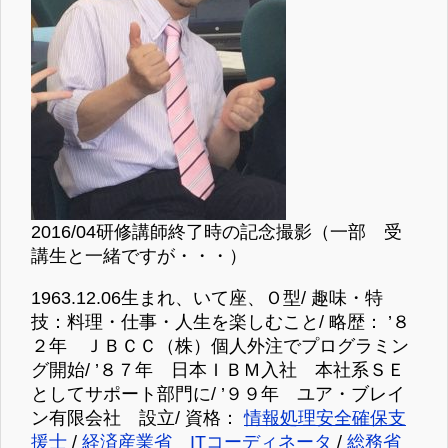
2016/04研修講師終了時の記念撮影（一部 受
講生と一緒ですが・・・）
1963.12.06生まれ、いて座、Ｏ型/ 趣味・特
技：料理・仕事・人生を楽しむこと/ 略歴： ’８
２年 ＪＢＣＣ（株）個人外注でプログラミン
グ開始/ ’８７年 日本ＩＢＭ入社 本社系ＳＥ
としてサポート部門に/ ’９９年 ユア・ブレイ
ン有限会社 設立/ 資格：
情報処理安全確保支
援士
/
経済産業省 ITコーディネータ
/
総務省