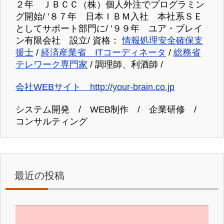
２年 ＪＢＣＣ（株）個人外注でプログラミン
グ開始/ ’８７年 日本ＩＢＭ入社 本社系ＳＥ
としてサポート部門に/ ’９９年 ユア・ブレイ
ン有限会社 設立/ 資格：
情報処理安全確保支
援士
/
経済産業省 ITコーディネータ
/
総務省
テレワーク専門家
/ 調理師、利酒師 /
会社WEBサイト http://your-brain.co.jp
システム開発 / WEB制作 / 企業研修 /
コンサルティング
最近の投稿